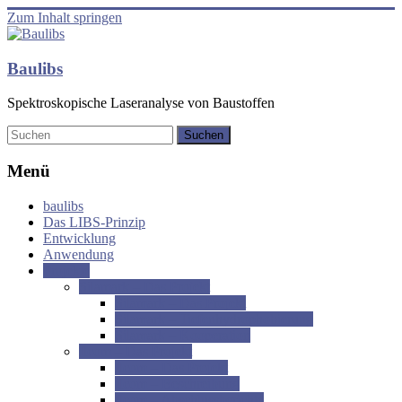
Zum Inhalt springen
Baulibs
Spektroskopische Laseranalyse von Baustoffen
Menü
baulibs
Das LIBS-Prinzip
Entwicklung
Anwendung
Projekte
Silamark – Das Projekt
Silamark – Das Projekt
Silamark – Tiefenhydrophobierung
Silamark – Kooperation
Ilcom – Das Projekt
Ilcom – Das Projekt
Ilcom – Beschreibung
Ilcom – Abschlussberichte