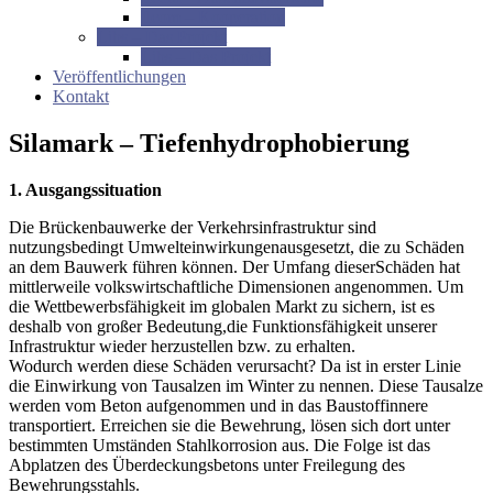
Ilcom – Kooperation
Libs – Das Projekt
Libs – Das Projekt
Veröffentlichungen
Kontakt
Silamark – Tiefenhydrophobierung
1. Ausgangssituation
Die Brückenbauwerke der Verkehrsinfrastruktur sind
nutzungsbedingt Umwelteinwirkungenausgesetzt, die zu Schäden
an dem Bauwerk führen können. Der Umfang dieserSchäden hat
mittlerweile volkswirtschaftliche Dimensionen angenommen. Um
die Wettbewerbsfähigkeit im globalen Markt zu sichern, ist es
deshalb von großer Bedeutung,die Funktionsfähigkeit unserer
Infrastruktur wieder herzustellen bzw. zu erhalten.
Wodurch werden diese Schäden verursacht? Da ist in erster Linie
die Einwirkung von Tausalzen im Winter zu nennen. Diese Tausalze
werden vom Beton aufgenommen und in das Baustoffinnere
transportiert. Erreichen sie die Bewehrung, lösen sich dort unter
bestimmten Umständen Stahlkorrosion aus. Die Folge ist das
Abplatzen des Überdeckungsbetons unter Freilegung des
Bewehrungsstahls.